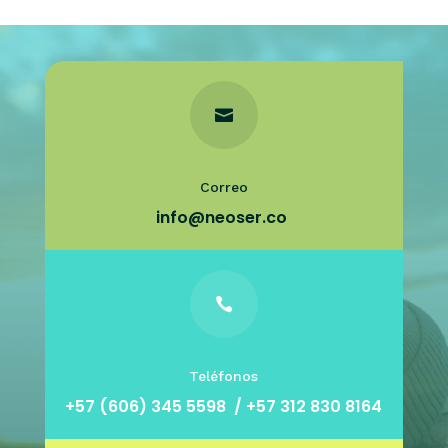

Correo
info@neoser.co

Teléfonos
+57 (606) 345 5598 /
+57 312 830 8164