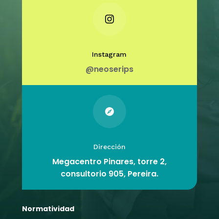
i
n

t
e
Instagram
g
@neoserips
r
a
l
q

u
e
a
Dirección
c
Megacentro Pinares, torre 2,
o
consultorio 905,
Pereira.
m
p
Normatividad
a