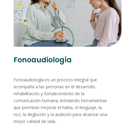
Fonoaudiología
F
Fonoaudiología es un proceso integral que
o
acompaña a las personas en el desarrollo,
n
rehabilitación y fortalecimiento de la
comunicación humana, brindando herramientas
o
que permitan mejorar el habla, el lenguaje, la
a
voz, la deglución y la audición para alcanzar una
u
mejor calidad de vida.
d
i