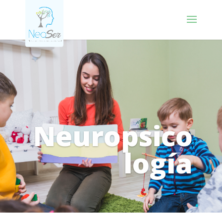
Neuropsico
logía