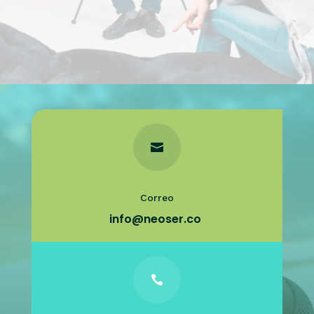

Correo
info@neoser.co
